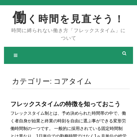
Skip
to
働
く時間を見直そう！
content
時間に縛られない働き方「フレックスタイム」に
ついて
カテゴリー:
コアタイム
フレックスタイムの特徴を知っておこう
フレックスタイム制とは、予め決められた時間帯の中で、働
く者自身が始業と終業の時刻を自由に選ぶ事ができる変形労
働時間制の一つです。 一般的に採用されている固定時間制
とは異なり、1日単位での勤務時間ではなく1ヶ月単位の総労